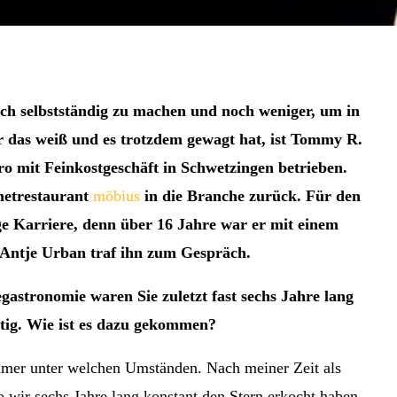
sich selbstständig zu machen und noch weniger, um in
r das weiß und es trotzdem gewagt hat, ist Tommy R.
tro mit Feinkostgeschäft in Schwetzingen betrieben.
metrestaurant
möbius
in die Branche zurück. Für den
ge Karriere, denn über 16 Jahre war er mit einem
n Antje Urban traf ihn zum Gespräch.
gastronomie waren Sie zuletzt fast sechs Jahre lang
ätig. Wie ist es dazu gekommen?
mmer unter welchen Umständen. Nach meiner Zeit als
 wir sechs Jahre lang konstant den Stern erkocht haben,