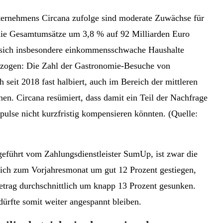
ternehmens Circana zufolge sind moderate Zuwächse für
die Gesamtumsätze um 3,8 % auf 92 Milliarden Euro
en sich insbesondere einkommensschwache Haushalte
zogen: Die Zahl der Gastronomie-Besuche von
eit 2018 fast halbiert, auch im Bereich der mittleren
n. Circana resümiert, dass damit ein Teil der Nachfrage
pulse nicht kurzfristig kompensieren könnten. (Quelle:
geführt vom Zahlungsdienstleister SumUp, ist zwar die
eich zum Vorjahresmonat um gut 12 Prozent gestiegen,
betrag durchschnittlich um knapp 13 Prozent gesunken.
dürfte somit weiter angespannt bleiben.