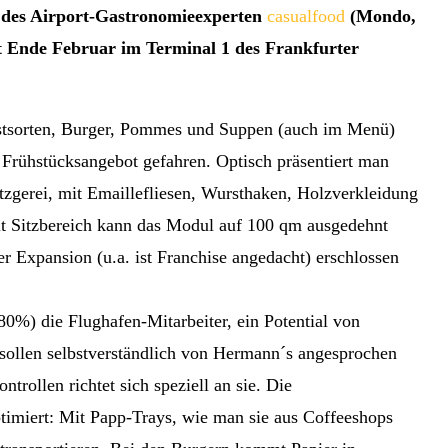
des Airport-Gastronomieexperten
casualfood
(Mondo,
eit Ende Februar im Terminal 1 des Frankfurter
rstsorten, Burger, Pommes und Suppen (auch im Menü)
Frühstücksangebot gefahren. Optisch präsentiert man
tzgerei, mit Emaillefliesen, Wursthaken, Holzverkleidung
t Sitzbereich kann das Modul auf 100 qm ausgedehnt
er Expansion (u.a. ist Franchise angedacht) erschlossen
80%) die Flughafen-Mitarbeiter, ein Potential von
ollen selbstverständlich von Hermann´s angesprochen
rollen richtet sich speziell an sie. Die
ptimiert: Mit Papp-Trays, wie man sie aus Coffeeshops