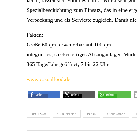
kennt, lassen sich Pommes und C-Wurst sehr gut 
Spezialbeschichtung zum Einsatz, das in eine erg
Verpackung und als Serviette zugleich. Damit n
Fakten:
Größe 60 qm, erweiterbar auf 100 qm
integriertes, steckerfertiges Absauganlagen-Mod
365 Tage/Jahr geöffnet, 7 bis 22 Uhr
www.casualfood.de
teilen
teilen
teilen
DEUTSCH
FLUGHAFEN
FOOD
FRANCHISE