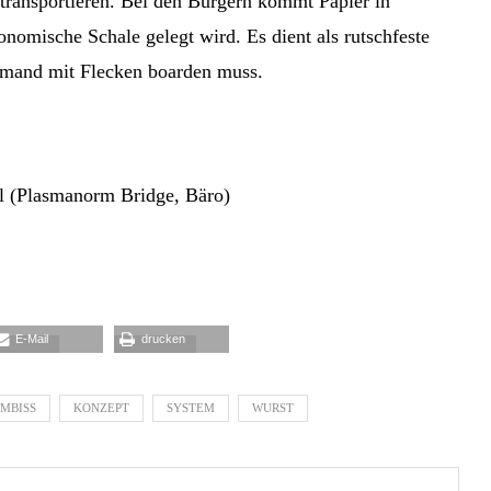
transportieren. Bei den Burgern kommt Papier in
onomische Schale gelegt wird. Es dient als rutschfeste
iemand mit Flecken boarden muss.
ul (Plasmanorm Bridge, Bäro)
E-Mail
drucken
IMBISS
KONZEPT
SYSTEM
WURST