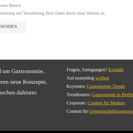
hsten Besuch
cherung und Verarbeitung Ihrer Daten durch diese Website zu.
Fragen, Anregungen?
Kontakt
d um Gastronomie,
Auf nomyblog
werben
eren neue Konzepte,
Keynotes:
Gastronomie-Trends
schen dahinter.
Trendtouren:
Gastronomie in Berli
Corporate:
Content für Marken
Content für
Gemeinschaftsgastron