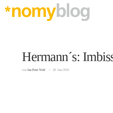
Hermann´s: Imbissm
von
Jan-Peter Wulf
28. Juni 2010