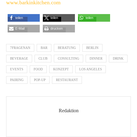
www.barkinkitchen.com
teilen
teilen
teilen
E-Mail
drucken
7FRAGENAN
BAR
BERATUNG
BERLIN
BEVERAGE
CLUB
CONSULTING
DINNER
DRINK
EVENTS
FOOD
KONZEPT
LOS ANGELES
PAIRING
POP-UP
RESTAURANT
Redaktion