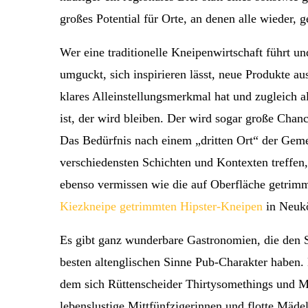
großes Potential für Orte, an denen alle wieder
Wer eine traditionelle Kneipenwirtschaft führt und
umguckt, sich inspirieren lässt, neue Produkte au
klares Alleinstellungsmerkmal hat und zugleich
ist, der wird bleiben. Der wird sogar große Chan
Das Bedürfnis nach einem „dritten Ort“ der Geme
verschiedensten Schichten und Kontexten treffen,
ebenso vermissen wie die auf Oberfläche getrim
Kiezkneipe getrimmten Hipster-Kneipen
in Neuk
Es gibt ganz wunderbare Gastronomien, die den 
besten altenglischen Sinne Pub-Charakter haben. 
dem sich Rüttenscheider Thirtysomethings und M
lebenslustige Mittfünfzigerinnen und flotte Mäde