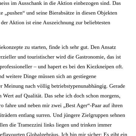
heiss im Ausschank in die Aktion einbezogen sind. Das
kte „pushen“ und seine Bierabsätze in diesen Objekten
der Aktion ist eine Auszeichnung zur beliebtesten
iekonzepte zu starten, finde ich sehr gut. Den Ansatz
zieller und touristischer wird die Gastronomie, das ist
professioneller – und hapert es bei den Kiezkneipen oft.
nd weitere Dinge müssen sich an gestiegene
er Meinung nach völlig betriebstypenunabhängig. Gerade
en Wert auf Qualität. Das sehe ich doch schon morgens,
o fahre und neben mir zwei „Best Ager“-Paar auf ihren
trädern entlang surren. Und jüngere Zielgruppen sehnen
llen die Tramezzini links liegen und trinken immer
geflavourten Globalgebräus. Ich bin mir sicher: Es gibt ein