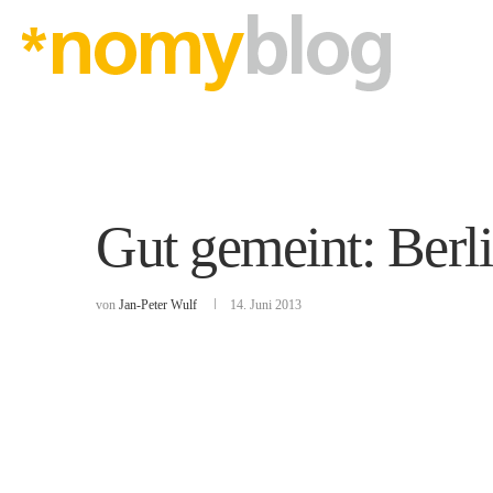
Gut gemeint: Berl
von
Jan-Peter Wulf
14. Juni 2013