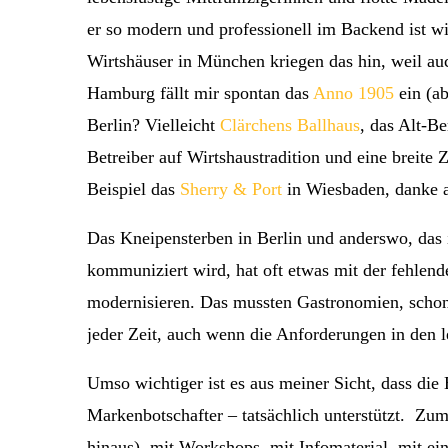
er so modern und professionell im Backend ist wie
Wirtshäuser in München kriegen das hin, weil auc
Hamburg fällt mir spontan das
Anno 1905
ein (ab
Berlin? Vielleicht
Clärchens Ballhaus
, das Alt-Be
Betreiber auf Wirtshaustradition und eine breite 
Beispiel das
Sherry & Port
in Wiesbaden, danke 
Das Kneipensterben in Berlin und anderswo, das
kommuniziert wird, hat oft etwas mit der fehlende
modernisieren. Das mussten Gastronomien, schon 
jeder Zeit, auch wenn die Anforderungen in den le
Umso wichtiger ist es aus meiner Sicht, dass die 
Markenbotschafter – tatsächlich unterstützt. Zu
hinaus), mit Workshops, mit Infomaterial, mit ei