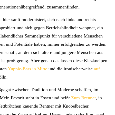
, generationenübergreifend, zusammenfinden.
 hier sanft modernisiert, sich nach links und rechts
sprobiert und sich gegen Betriebsblindheit wappnet, ein
 allabendlicher Sammelpunkt für verschiedene Menschen
cen und Potentiale haben, immer erfolgreicher zu werden.
inschaft, an dem sich ältere und jüngere Menschen aus
 ist groß genug. Aber genau das lassen diese Kiezkneipen
mten
Yuppie-Bars in Mitte
und die ironischerweise
auf
ölln.
Spagat zwischen Tradition und Moderne schaffen, im
Mein Favorit steht in Essen und heißt
Zum Brenner
, in
ettbrötchen kauende Rentner mit Knobelbecher,
ls um die Zwanzig treffen. Dieser Laden schafft es, weil