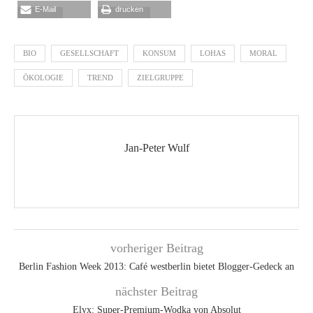
E-Mail
drucken
BIO
GESELLSCHAFT
KONSUM
LOHAS
MORAL
ÖKOLOGIE
TREND
ZIELGRUPPE
Jan-Peter Wulf
vorheriger Beitrag
Berlin Fashion Week 2013: Café westberlin bietet Blogger-Gedeck an
nächster Beitrag
Elyx: Super-Premium-Wodka von Absolut