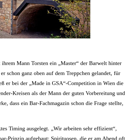
it ihrem Mann Torsten ein „Master“ der Barwelt hinter
t er schon ganz oben auf dem Treppchen gelandet, für
ließ er bei der „Made in GSA“-Competition in Wien die
tender-Kreisen als der Mann der guten Vorbereitung und
erke, dass ein Bar-Fachmagazin schon die Frage stellte,
es Timing ausgelegt. „Wir arbeiten sehr effizient“,
bar-Prinzip aufgebaut: Spirituosen, die er am Abend oft