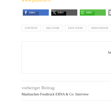
www.pizzeria.tv
teilen
teilen
teilen
CONTENT
DELIVERY
FAST FOOD
INNOVATION
Ja
vorheriger Beitrag
Maultaschen-Foodtruck ERNA & Co: Interview