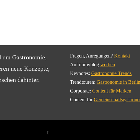
Fragen, Anregungen?
Kontakt
d um Gastronomie,
Auf nomyblog
werben
eren neue Konzepte,
Keynotes:
Gastronomie-Trends
schen dahinter.
Trendtouren:
Gastronomie in Berli
Corporate:
Content für Marken
Content für
Gemeinschaftsgastron