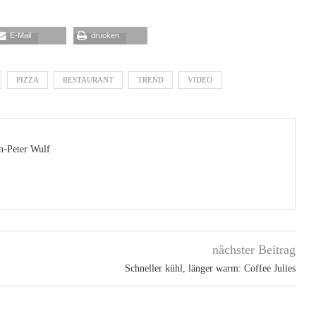
E-Mail
drucken
PIZZA
RESTAURANT
TREND
VIDEO
n-Peter Wulf
nächster Beitrag
Schneller kühl, länger warm: Coffee Julies