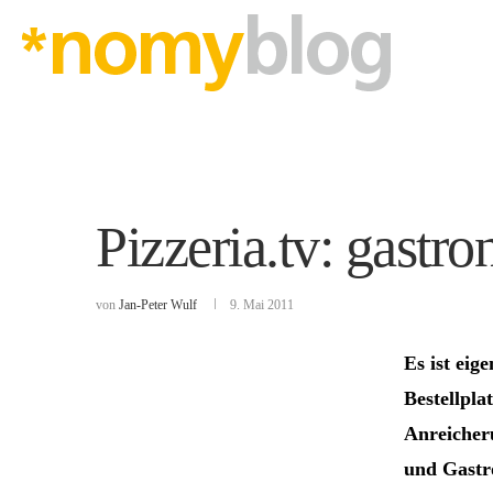
Pizzeria.tv: gast
von
Jan-Peter Wulf
9. Mai 2011
Es ist eig
Bestellpla
Anreicheru
und Gastr