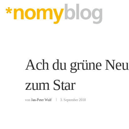
Ach du grüne Neu
zum Star
von
Jan-Peter Wulf
3. September 2018