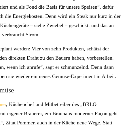
iert und als Fond die Basis für unsere Speisen“, dafür
ch die Energiekosten. Denn wird ein Steak nur kurz in der
Küchengeräte – siehe Zwiebel – geschickt, und das an
d verbraucht Strom.
lant werden: Vier von zehn Produkten, schätzt der
den direkten Draht zu den Bauern haben, vorbestellen.
an, wenn ich anrufe“, sagt er schmunzelnd. Denn dann
aben sie wieder ein neues Gemüse-Experiment in Arbeit.
emüse
mer
, Küchenchef und Mitbetreiber des „BRLO
mit eigener Brauerei, ein Brauhaus moderner Fa
ç
on geht
“, Zitat Pommer, auch in der Küche neue Wege. Statt