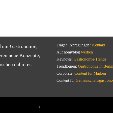
Fragen, Anregungen?
Kontakt
d um Gastronomie,
Auf nomyblog
werben
eren neue Konzepte,
Keynotes:
Gastronomie-Trends
schen dahinter.
Trendtouren:
Gastronomie in Berli
Corporate:
Content für Marken
Content für
Gemeinschaftsgastron