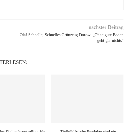
nächster Beitrag
Olaf Schnelle, Schnelles Grünzeug Dorow: „Ohne gute Böden
geht gar nichts“
TERLESEN:
les Einkaufscontrolling für
„Tiefkühlfrische Produkte sind ein