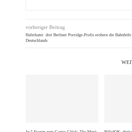
vorheriger Beitrag
Haferkater: drei Berliner Porridge-Profis erobern die Bahnhöfe
Deutschlands
WEI
In 5 Fragen zum Gastro-Glück: The Menù,
BilledOK: digita