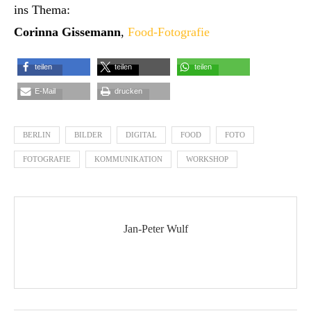
ins Thema:
Corinna Gissemann
,
Food-Fotografie
teilen
teilen
teilen
E-Mail
drucken
BERLIN
BILDER
DIGITAL
FOOD
FOTO
FOTOGRAFIE
KOMMUNIKATION
WORKSHOP
Jan-Peter Wulf