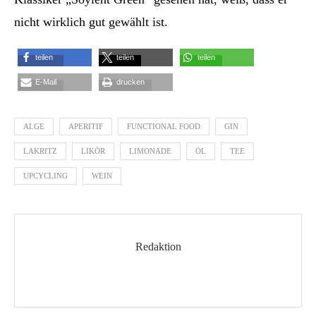
nicht wirklich gut gewählt ist.
teilen
teilen
teilen
E-Mail
drucken
ALGE
APERITIF
FUNCTIONAL FOOD
GIN
LAKRITZ
LIKÖR
LIMONADE
ÖL
TEE
UPCYCLING
WEIN
Redaktion