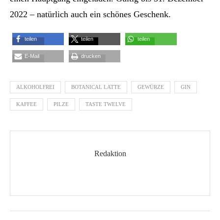
2022 – natürlich auch ein schönes Geschenk.
teilen
teilen
teilen
E-Mail
drucken
ALKOHOLFREI
BOTANICAL LATTE
GEWÜRZE
GIN
KAFFEE
PILZE
TASTE TWELVE
Redaktion