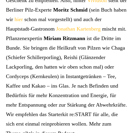
Geschenk zu empfehlen. Also, hinter
Vividsoil
steht der
Berliner Pilz-Experte
Moritz Schmid
(sein Buch haben
wir
hier
schon mal vorgestellt) und auch der
Hauptstadt-Gastronom
Jonathan Kartenberg
mischt mit.
Pflanzenexpertin
Miriam Ritzmann
ist die Dritte im
Bunde. Sie bringen die Heilkraft von Pilzen wie Chaga
(Schiefer Schillerporling), Reishi (Glänzender
Lackporling, den hatten wir oben schon mal) oder
Cordyceps (Kernkeulen) in Instantgetränken – Tee,
Kaffee und Kakao – ins Glas. Je nach Befinden und
Bedürfnis für mehr Konzentration und Energie, für
mehr Entspannung oder zur Stärkung der Abwehrkräfte.
Wir empfehlen das Starterkit re:START für alle, die
sich erst einmal reinprobieren wollen. Mehr zum