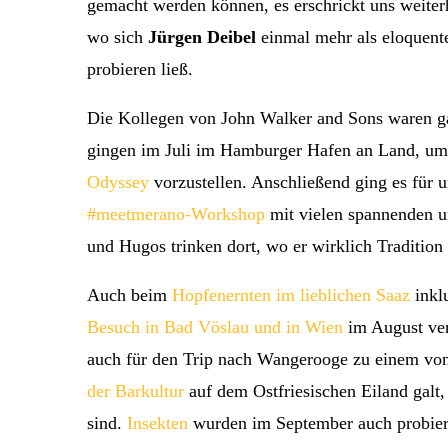
gemacht werden können, es erschrickt uns weiter
wo sich
Jürgen Deibel
einmal mehr als eloquent
probieren ließ.
Die Kollegen von John Walker and Sons waren gar
gingen im Juli im Hamburger Hafen an Land, u
Odyssey
vorzustellen. Anschließend ging es für 
#meetmerano-Workshop
mit vielen spannenden u
und Hugos trinken dort, wo er wirklich Traditio
Auch beim
Hopfenernten im lieblichen Saaz
inklu
Besuch in Bad Vöslau und in Wien
im August ver
auch für den Trip nach Wangerooge zu einem vo
der Barkultur
auf dem Ostfriesischen Eiland galt
sind.
Insekten
wurden im September auch probier