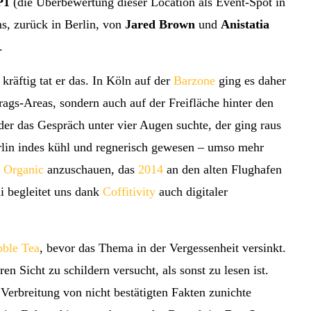
P1
(die Überbewertung dieser Location als Event-Spot in
ns, zurück in Berlin, von
Jared Brown
und
Anistatia
n.
 kräftig tat er das. In Köln auf der
Barzone
ging es daher
rags-Areas, sondern auch auf der Freifläche hinter den
der das Gespräch unter vier Augen suchte, der ging raus
rlin indes kühl und regnerisch gewesen – umso mehr
 Organic
anzuschauen, das
2014
an den alten Flughafen
i begleitet uns dank
Coffitivity
auch digitaler
bble Tea
, bevor das Thema in der Vergessenheit versinkt.
n Sicht zu schildern versucht, als sonst zu lesen ist.
Verbreitung von nicht bestätigten Fakten zunichte