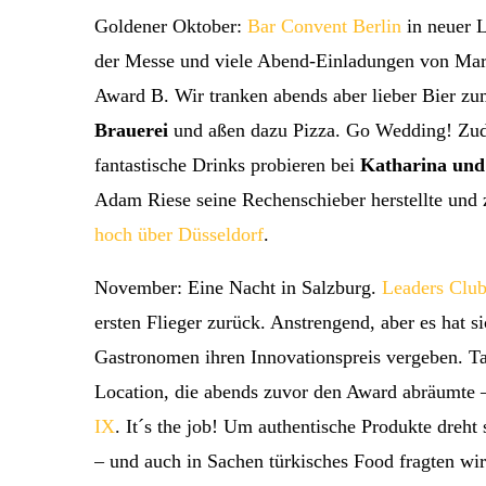
Goldener Oktober:
Bar Convent Berlin
in neuer L
der Messe und viele Abend-Einladungen von Mar
Award B. Wir tranken abends aber lieber Bier z
Brauerei
und aßen dazu Pizza. Go Wedding! Zud
fantastische Drinks probieren bei
Katharina und
Adam Riese seine Rechenschieber herstellte und 
hoch über Düsseldorf
.
November: Eine Nacht in Salzburg.
Leaders Clu
ersten Flieger zurück. Anstrengend, aber es hat 
Gastronomen ihren Innovationspreis vergeben. Tag
Location, die abends zuvor den Award abräumte –
IX
. It´s the job! Um authentische Produkte dreht
– und auch in Sachen türkisches Food fragten wi