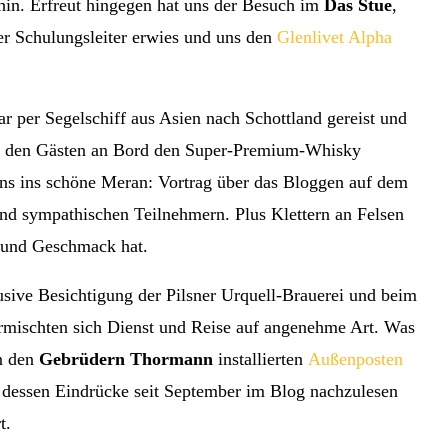
hin. Erfreut hingegen hat uns der Besuch im
Das Stue
,
er Schulungsleiter erwies und uns den
Glenlivet Alpha
 per Segelschiff aus Asien nach Schottland gereist und
m den Gästen an Bord den Super-Premium-Whisky
uns ins schöne Meran: Vortrag über das Bloggen auf dem
nd sympathischen Teilnehmern. Plus Klettern an Felsen
n und Geschmack hat.
sive Besichtigung der Pilsner Urquell-Brauerei und beim
mischten sich Dienst und Reise auf angenehme Art. Was
n den
Gebrüdern Thormann
installierten
Außenposten
, dessen Eindrücke seit September im Blog nachzulesen
t.