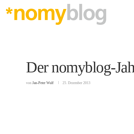
Der nomyblog-Jah
von
Jan-Peter Wulf
25. Dezember 2013