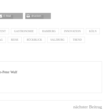
E-Mail
drucken
VENT
GASTRONOMIE
HAMBURG
INNOVATION
KÖLN
AG
REISE
RÜCKBLICK
SALZBURG
TREND
n-Peter Wulf
nächster Beitrag