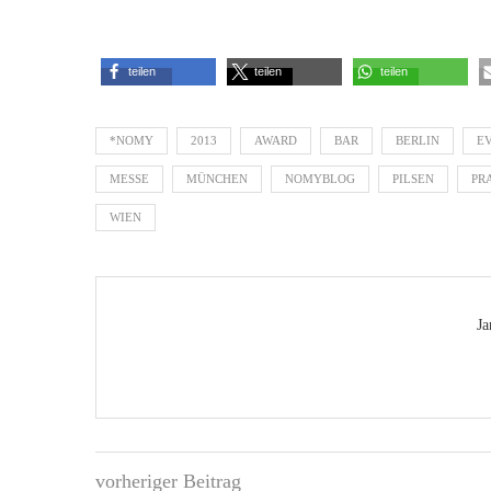
teilen
teilen
teilen
*NOMY
2013
AWARD
BAR
BERLIN
E
MESSE
MÜNCHEN
NOMYBLOG
PILSEN
PR
WIEN
Ja
vorheriger Beitrag