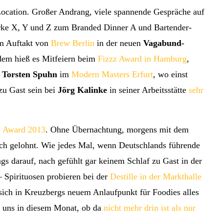
ocation. Großer Andrang, viele spannende Gespräche auf
ke X, Y und Z zum Branded Dinner A und Bartender-
um Auftakt von
Brew Berlin
in der neuen
Vagabund-
em hieß es Mitfeiern beim
Fizzz Award in Hamburg
,
 Torsten Spuhn
im
Modern Masters Erfurt
, wo einst
zu Gast sein bei
Jörg Kalinke
in seiner Arbeitsstätte
sehr
b Award 2013
. Ohne Übernachtung, morgens mit dem
sich gelohnt. Wie jedes Mal, wenn Deutschlands führende
s darauf, nach gefühlt gar keinem Schlaf zu Gast in der
 Spirituosen probieren bei der
Destille in der Markthalle
 sich in Kreuzbergs neuem Anlaufpunkt für Foodies alles
r uns in diesem Monat, ob da
nicht mehr drin ist als nur