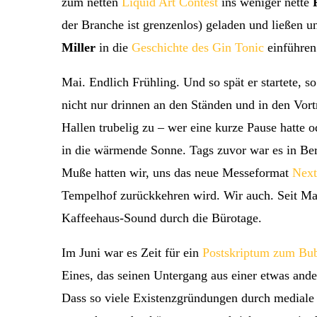
zum netten
Liquid Art Contest
ins weniger nette
der Branche ist grenzenlos) geladen und ließen u
Miller
in die
Geschichte des Gin Tonic
einführe
Mai. Endlich Frühling. Und so spät er startete, so
nicht nur drinnen an den Ständen und in den Vort
Hallen trubelig zu – wer eine kurze Pause hatte o
in die wärmende Sonne. Tags zuvor war es in Be
Muße hatten wir, uns das neue Messeformat
Next
Tempelhof zurückkehren wird. Wir auch. Seit Ma
Kaffeehaus-Sound durch die Bürotage.
Im Juni war es Zeit für ein
Postskriptum zum Bu
Eines, das seinen Untergang aus einer etwas andere
Dass so viele Existenzgründungen durch mediale 