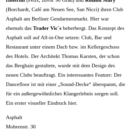
Höferlin
(Felix, zuvor 90 Grad) und
Roland Mary
(Borchardt, Café am Neuen See, San Nicci) ihren Club
Asphalt am Berliner Gendarmenmarkt. Hier war
ehemals das
Trader Vic´s
beherbergt. Das Konzept des
Asphalt soll auf All-in-One setzen: Club, Bar und
Restaurant unter einem Dach bzw. im Kellergeschoss
des Hotels. Der Architekt Thomas Karsten, der schon
das Berghain gestaltete, wurde mit dem Design des
neuen Clubs beauftragt. Ein interessantes Feature: Der
Dancefloor ist mit einer „Sound-Decke“ überspannt, die
für ein außergewöhnliches Klangerlebnis sorgen soll.
Ein erster visueller Eindruck hier.
Asphalt
Mohrenstr. 30