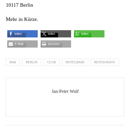
10117 Berlin
Mehr in Kürze.
teilen
teilen
teilen
E-Mail
drucken
BAR
BERLIN
CLUB
HOTELBARS
RESTAURANT
Jan-Peter Wulf