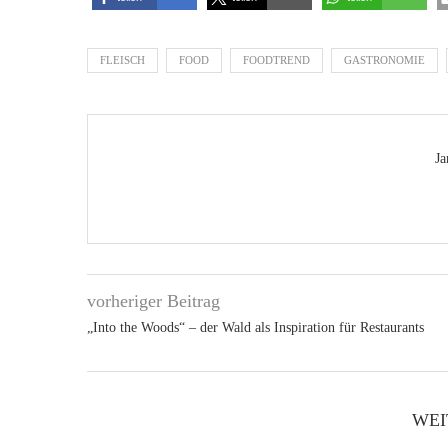
FLEISCH
FOOD
FOODTREND
GASTRONOMIE
Ja
vorheriger Beitrag
„Into the Woods“ – der Wald als Inspiration für Restaurants
WEI