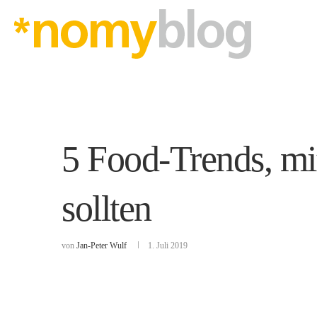
5 Food-Trends, mi
sollten
von
Jan-Peter Wulf
1. Juli 2019