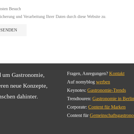
hsten Besuch
cherung und Verarbeitung Ihrer Daten durch diese Website zu.
Fragen, Anregungen?
Kontakt
d um Gastronomie,
Auf nomyblog
werben
eren neue Konzepte,
Keynotes:
Gastronomie-Trends
schen dahinter.
Trendtouren:
Gastronomie in Berli
Corporate:
Content für Marken
Content für
Gemeinschaftsgastron