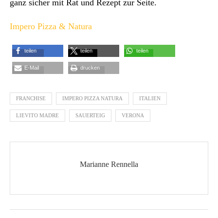
ganz sicher mit Rat und Rezept zur Seite.
Impero Pizza & Natura
teilen
teilen
teilen
E-Mail
drucken
FRANCHISE
IMPERO PIZZA NATURA
ITALIEN
LIEVITO MADRE
SAUERTEIG
VERONA
Marianne Rennella