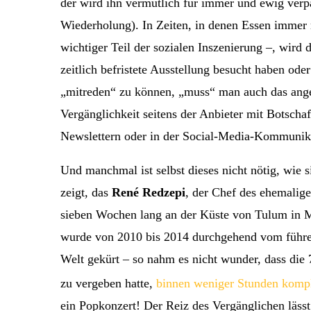
der wird ihn vermutlich für immer und ewig verp
Wiederholung). In Zeiten, in denen Essen immer 
wichtiger Teil der sozialen Inszenierung –, wird
zeitlich befristete Ausstellung besucht haben o
„mitreden“ zu können, „muss“ man auch das ange
Vergänglichkeit seitens der Anbieter mit Botscha
Newslettern oder in der Social-Media-Kommunika
Und manchmal ist selbst dieses nicht nötig, wie
zeigt, das
René Redzepi
, der Chef des ehemali
sieben Wochen lang an der Küste von Tulum in 
wurde von 2010 bis 2014 durchgehend vom führe
Welt gekürt – so nahm es nicht wunder, dass die
zu vergeben hatte,
binnen weniger Stunden kompl
ein Popkonzert! Der Reiz des Vergänglichen lässt