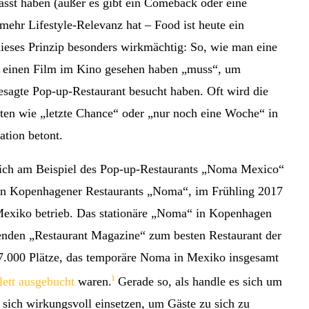
asst haben (außer es gibt ein Comeback oder eine
mehr Lifestyle-Relevanz hat – Food ist heute ein
 dieses Prinzip besonders wirkmächtig: So, wie man eine
der einen Film im Kino gesehen haben „muss“, um
sagte Pop-up-Restaurant besucht haben. Oft wird die
ften wie „letzte Chance“ oder „nur noch eine Woche“ in
tion betont.
 sich am Beispiel des Pop-up-Restaurants „Noma Mexico“
gen Kopenhagener Restaurants „Noma“, im Frühling 2017
Mexiko betrieb. Das stationäre „Noma“ in Kopenhagen
nden „Restaurant Magazine“ zum besten Restaurant der
 7.000 Plätze, das temporäre Noma in Mexiko insgesamt
i
ett ausgebucht
waren.
Gerade so, als handle es sich um
 sich wirkungsvoll einsetzen, um Gäste zu sich zu