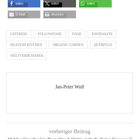
teilen
teilen
teilen
E-Mail
drucken
CATERING
FOLLOWFOOD
FOOD
FOODWASTE
HEAVENS KITCHEN
ORGANIC GARDEN
QUERFELD
WELTVERBESSERER
Jan-Peter Wulf
vorheriger Beitrag