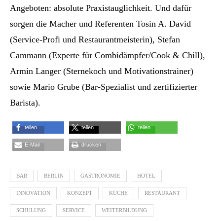
Angeboten: absolute Praxistauglichkeit. Und dafür
sorgen die Macher und Referenten Tosin A. David
(Service-Profi und Restaurantmeisterin), Stefan
Cammann (Experte für Combidämpfer/Cook & Chill),
Armin Langer (Sternekoch und Motivationstrainer)
sowie Mario Grube (Bar-Spezialist und zertifizierter
Barista).
teilen
teilen
teilen
E-Mail
drucken
BAR
BERLIN
GASTRONOMIE
HOTEL
INNOVATION
KONZEPT
KÜCHE
RESTAURANT
SCHULUNG
SERVICE
WEITERBILDUNG