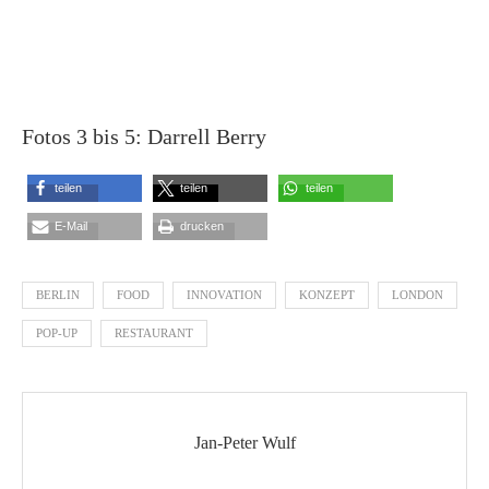
Fotos 3 bis 5: Darrell Berry
teilen
teilen
teilen
E-Mail
drucken
BERLIN
FOOD
INNOVATION
KONZEPT
LONDON
POP-UP
RESTAURANT
Jan-Peter Wulf