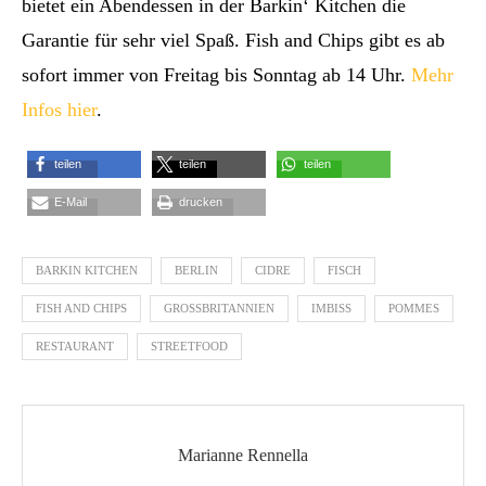
bietet ein Abendessen in der Barkin‘ Kitchen die
Garantie für sehr viel Spaß. Fish and Chips gibt es ab
sofort immer von Freitag bis Sonntag ab 14 Uhr.
Mehr
Infos hier
.
teilen
teilen
teilen
E-Mail
drucken
BARKIN KITCHEN
BERLIN
CIDRE
FISCH
FISH AND CHIPS
GROSSBRITANNIEN
IMBISS
POMMES
RESTAURANT
STREETFOOD
Marianne Rennella