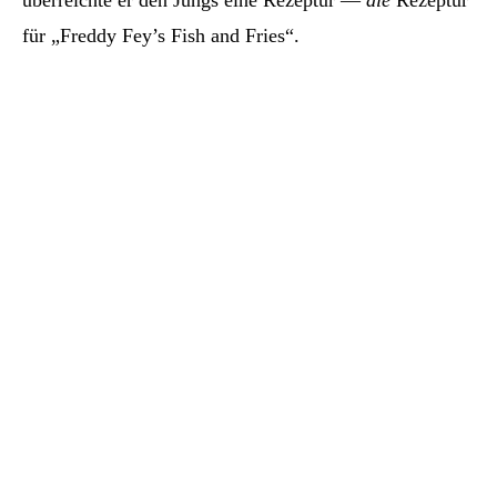
überreichte er den Jungs eine Rezeptur —
die
Rezeptur
für „Freddy Fey’s Fish and Fries“.